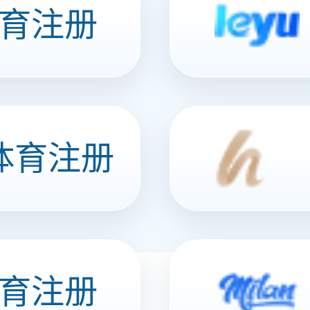
权益。
 如何创建账户？
面右上角“注册”按钮，填写基础信息（用户名、密码、手机号或邮箱
全性。
 支持哪些终端设备？
设备访问，包括 PC 网页端、手机浏览器、iOS 与 Android 
。
 我的资料安全吗？
 256 位 SSL 加密、分布式服务器与多层防护策略，保障用户信息
护作为平台核心。