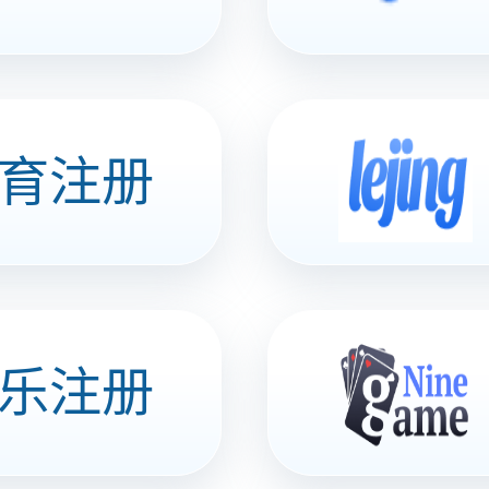
 客服支持时间？
服全年 24 小时在线，支持中文、英文与马来语多语言服务。无论
即时响应。
 观看直播是否收费？
供免费赛事直播服务，部分高峰赛事可能需完成账号登录方可观看。米兰
、便捷高效的观赛环境。