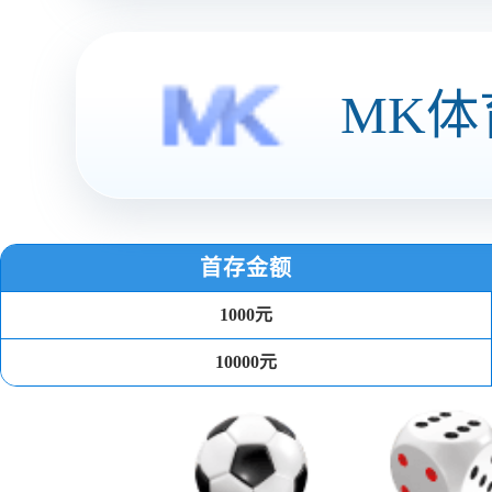
专为体育爱好者打造的移动应用平台，整合米兰M
踪、个性推送等功能，操作流畅，体验全面。
支持
iOS / Android / Web
多平台同步，具备日
等人性化设置。精准呈现比赛进程，提升数据可
官方正版渠道 · 安全可靠
实时数据更新 · 快速加载体验
多重加密机制 · 信息私密保护
多端无缝衔接 · 随时查看赛事
高清视频专区 · 畅享沉浸式观赛
立即下载 App
网页版入口