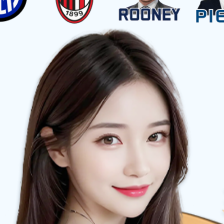
01. 初创定位
事服务平台，
同步到高清直
米兰MiLan下载起源于对
建智能化、
播服务，并率先实现多赛程同
用户体验的专
02. 服务升级
随着米兰MiLan下载需求增
能，同时支持APP与网页双