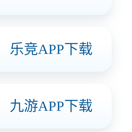
您遇到技术问题、账户疑问，或希望了解功能详情，我
MiLan下载 致力于为广大体育爱好者打造一个公