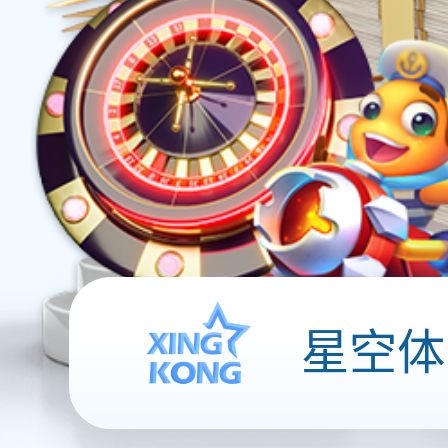
体育赛事
集成全球赛事如英超、NBA、网球大满贯等内
容，支持实时直播与赛前资讯推送，适配所有主
流设备。